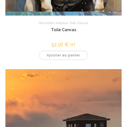
Vue rapide
Décoration Intérieur
,
Toile Canvas
Toile Canvas
52,16
€
HT
Ajouter au panier