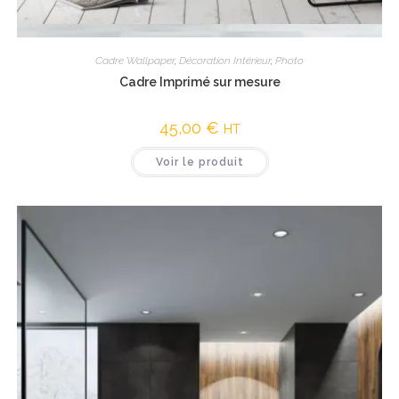
Vue rapide
Cadre Wallpaper
,
Décoration Intérieur
,
Photo
Cadre Imprimé sur mesure
45,00
€
HT
Voir le produit