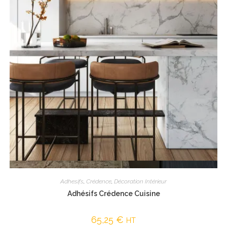
Vue rapide
Adhesifs
,
Crédence
,
Décoration Intérieur
Adhésifs Crédence Cuisine
65,25
€
HT