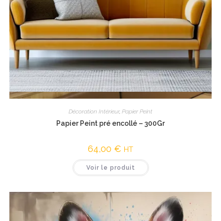
Vue rapide
Décoration Intérieur
,
Papier Peint
Papier Peint pré encollé – 300Gr
64,00
€
HT
Voir le produit