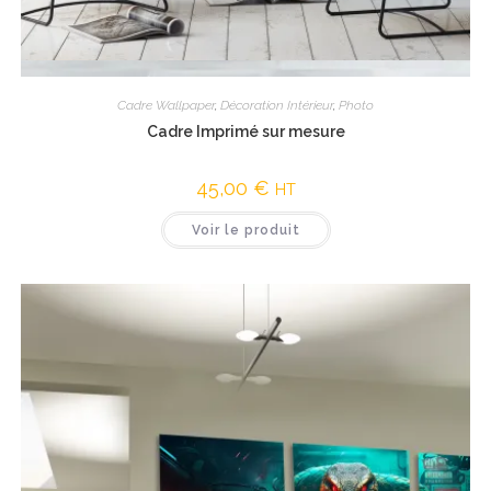
Vue rapide
Cadre Wallpaper
,
Décoration Intérieur
,
Photo
Cadre Imprimé sur mesure
45,00
€
HT
Voir le produit