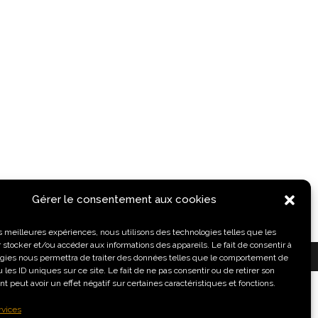
Gérer le consentement aux cookies
les meilleures expériences, nous utilisons des technologies telles que les
 stocker et/ou accéder aux informations des appareils. Le fait de consentir à
HICS
gies nous permettra de traiter des données telles que le comportement de
 les ID uniques sur ce site. Le fait de ne pas consentir ou de retirer son
 peut avoir un effet négatif sur certaines caractéristiques et fonctions.
rvices