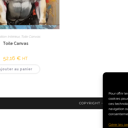
Vue rapide
tion Intérieur
,
Toile Canvas
Toile Canvas
52,16
€
HT
Ajouter au panier
Pour offrir 
cookies pour
COPYRIGHT - HOME GRAP
ces technolo
navigation ou
consentement
Gérer les se