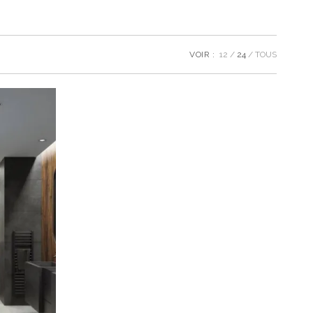
VOIR :
12
24
TOUS