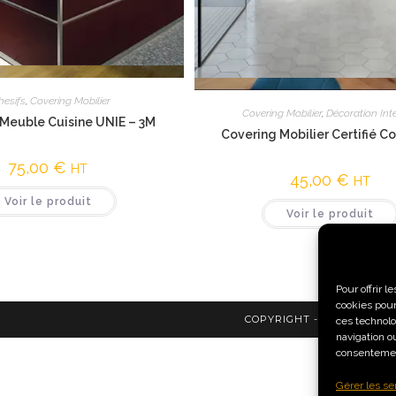
Vue rapide
Vue rapide
hesifs
,
Covering Mobilier
Covering Mobilier
,
Décoration Inté
Meuble Cuisine UNIE – 3M
Covering Mobilier Certifié C
75,00
€
HT
45,00
€
HT
Voir le produit
Voir le produit
Pour offrir 
cookies pour
COPYRIGHT - HOME GRAP
ces technolo
navigation ou
consentement
Gérer les se