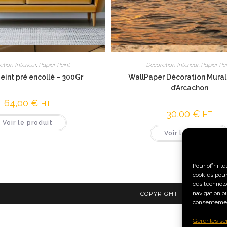
Vue rapide
Vue rapide
ation Intérieur
,
Papier Peint
Décoration Intérieur
,
Papier Pe
eint pré encollé – 300Gr
WallPaper Décoration Mural
d’Arcachon
64,00
€
HT
30,00
€
HT
Voir le produit
Voir le produit
Pour offrir 
cookies pour
ces technolo
navigation ou
COPYRIGHT - HOME GRAP
consentement
Gérer les se