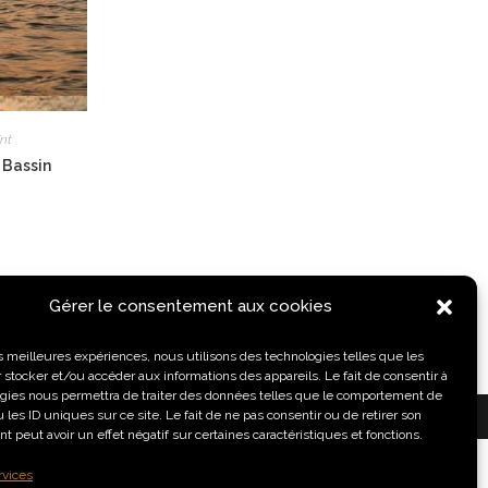
int
 Bassin
Gérer le consentement aux cookies
les meilleures expériences, nous utilisons des technologies telles que les
 stocker et/ou accéder aux informations des appareils. Le fait de consentir à
gies nous permettra de traiter des données telles que le comportement de
 les ID uniques sur ce site. Le fait de ne pas consentir ou de retirer son
HICS
 peut avoir un effet négatif sur certaines caractéristiques et fonctions.
rvices